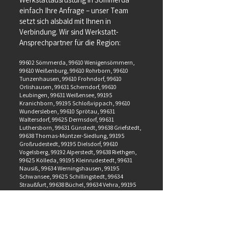
einfach Ihre Anfrage – unser Team
setzt sich alsbald mit Ihnen in
Verbindung. Wir sind Werkstatt-
Ansprechpartner für die Region:
99602 Sömmerda, 99610 Wenigensömmern,
99610 Weißenburg, 99610 Rohrborn, 99610
Tunzenhausen, 99610 Frohndorf, 99610
Orlishausen, 99631 Scherndorf, 99610
Leubingen, 99631 Weißensee, 99195
Kranichborn, 99195 Schloßvippach, 99610
Wundersleben, 99610 Sprötau, 99631
Waltersdorf, 99625 Dermsdorf, 99631
Luthersborn, 99631 Günstedt, 99638 Griefstedt,
99638 Thomas-Müntzer-Siedlung, 99195
Großrudestedt, 99195 Dielsdorf, 99610
Vogelsberg, 99192 Alperstedt, 99638 Riethgen,
99625 Kölleda, 99195 Kleinrudestedt, 99631
Nausiß, 99634 Werningshausen, 99195
Schwansee, 99625 Schillingstedt, 99634
Straußfurt, 99638 Büchel, 99634 Vehra, 99195
Markvippach
Gern unterbreiten wir Ihnen ein individuelles