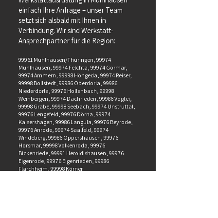
einfach Ihre Anfrage – unser Team
setzt sich alsbald mit Ihnen in
Verbindung. Wir sind Werkstatt-
Ansprechpartner für die Region:
99961 Mühlhausen/Thüringen, 99974
Mühlhausen, 99974 Felchta, 99974 Görmar,
99974 Ammern, 99998 Höngeda, 99974 Reiser,
99998 Bollstedt, 99986 Oberdorla, 99986
Niederdorla, 99976 Hollenbach, 99998
Weinbergen, 99974 Dachrieden, 99986 Vogtei,
99998 Grabe, 99998 Seebach, 99974 Unstruttal,
99976 Lengefeld, 99976 Dörna, 99974
Kaisershagen, 99986 Langula, 99976 Beyrode,
99976 Anrode, 99974 Saalfeld, 99974
Windeberg, 99986 Oppershausen, 99976
Horsmar, 99998 Volkenroda, 99976
Bickenriede, 99991 Heroldishausen, 99976
Eigenrode, 99976 Eigenrieden, 99986
Flarchheim, 99998 Körner
Gern unterbreiten wir Ihnen ein individuelles
Angebot, genau nach Ihren Wünschen und