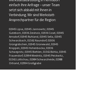
einfach Ihre Anfrage – unser Team
setzt sich alsbald mit Ihnen in
Verbindung. Wir sind Werkstatt-
Ansprechpartner für die Region:
01945 Lipsa, 01945 Jannowitz, 01945
Guteborn, 01936 Zeisholz, 01936 Cosel, 01945
Arnsdorf, 01945 Ruhland, 01945 Sella, 01945
Schwarzbach, 01561 Naundorf, 01936
Grüngräbchen, 01945 Grünewald, 01945
Kroppen, 01945 Hohenbocka, 01936
Schwepnitz, 01945 Biehlen, 01561 Böhla, 01945
Frauendorf, 02994 Wiednitz, 01945 Peickwitz,
01561 Lüttichau, 01984 Schwarzheide, 01988
Ortrand, 02994 Großgrabe
Gern unterbreiten wir Ihnen ein individuelles
Angebot, genau nach Ihren Wünschen und
Vorstellungen.
Nehmen Sie einfach telefonisch oder per
Email
Kontakt
mit uns auf.