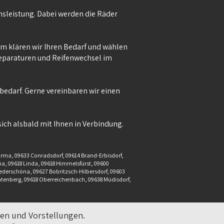
sleistung. Dabei werden die Räder
m klären wir Ihren Bedarf und wählen
Reparaturen und Reifenwechsel im
bedarf. Gerne vereinbaren wir einen
sich alsbald mit Ihnen in Verbindung.
hirma, 09633 Conradsdorf, 09614 Brand-Erbisdorf,
a, 09618 Linda, 09618 Himmelsfürst, 09600
derschöna, 09627 Bobritzsch-Hilbersdorf, 09603
tenberg, 09618 Oberreichenbach, 09638 Müdisdorf,
hen und Vorstellungen.