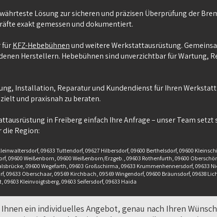
währteste Lösung zur sicheren und präzisen Überprüfung der Brem
räfte exakt gemessen und dokumentiert.
 für
KFZ-Hebebühnen
und weitere Werkstattausrüstung. Gemeinsa
denen Herstellern. Hebebühnen sind unverzichtbar für Wartung, 
ng, Installation, Reparatur und Kundendienst für Ihren Werkstatt
zielt und praxisnah zu beraten.
ttausrüstung in Freiberg einfach Ihre Anfrage – unser Team setzt 
 die Region:
einwaltersdorf, 09633 Tuttendorf, 09627 Hilbersdorf, 09600 Berthelsdorf, 09600 Kleinsc
dorf, 09600 Weißenborn, 09600 Weißenborn/Erzgeb., 09603 Rothenfurth, 09600 Oberschön
alsbrücke, 09600 Wegefarth, 09603 Großschirma, 09633 Krummenhennersdorf, 09633 Nie
 09633 Oberschaar, 09569 Kirchbach, 09569 Wingendorf, 09600 Bräunsdorf, 09638 Lich
t, 09603 Kleinvoigtsberg, 09603 Seifersdorf, 09633 Haida
 Ihnen ein individuelles Angebot, genau nach Ihren Wünsc