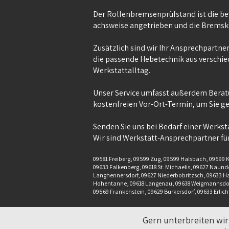
Der Rollenbremsenprüfstand ist die be
achsweise angetrieben und die Bremsk
Zusätzlich sind wir Ihr Ansprechpartner
die passende Hebetechnik aus verschie
Werkstattalltag.
Unser Service umfasst außerdem Beratu
kostenfreien Vor-Ort-Termin, um Sie ge
Senden Sie uns bei Bedarf einer Werksta
Wir sind Werkstatt-Ansprechpartner für
09581 Freiberg, 09599 Zug, 09599 Halsbach, 09599 Kl
09633 Falkenberg, 09618 St. Michaelis, 09627 Naun
Langhennersdorf, 09627 Niederbobritzsch, 09633 H
Hohentanne, 09618 Langenau, 09638 Weigmannsdorf,
09569 Frankenstein, 09629 Burkersdorf, 09633 Erlich
Gern unterbreiten wir