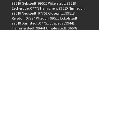
99510 Gebstedt, 99510 Willerstedt, 99518
Escherode, 07778 Hainichen, 99510 Nirmsdorf,
99510 Neustedt, 07751 Closewitz, 99518
Reisdorf, 07774 Wilsdorf, 99510 Eckolstädt,
99518 Darnstedt, 07751 Cospeda, 99441
Hammerstedt, 99441 Umpferstedt, 06648
Thüsdorf, 99439 Rohrbach, 99441 Denstedt,
99518 Auerstedt, 06648 Seena, 07774
Hirschroda, 07751 Remderoda, 99510
Oberreißen, 99628 Rudersdorf, 99425
Süßenborn
Gern unterbreiten wir Ihnen ein individuelles
Angebot, genau nach Ihren Wünschen und
Vorstellungen.
Nehmen Sie einfach telefonisch oder per
Email
Kontakt
mit uns auf.
Kontakt
Schuffenhauer GmbH