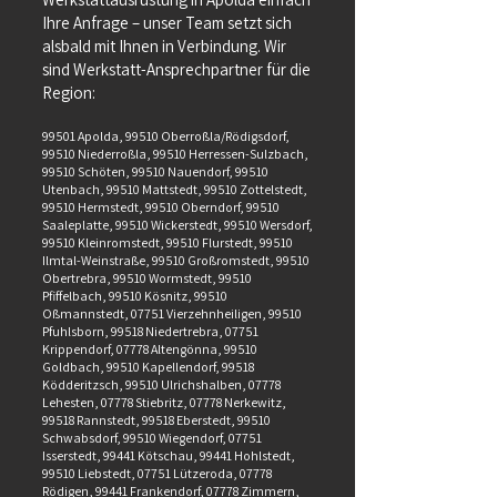
Ihre Anfrage – unser Team setzt sich
alsbald mit Ihnen in Verbindung. Wir
sind Werkstatt-Ansprechpartner für die
Region:
99501 Apolda, 99510 Oberroßla/Rödigsdorf,
99510 Niederroßla, 99510 Herressen-Sulzbach,
99510 Schöten, 99510 Nauendorf, 99510
Utenbach, 99510 Mattstedt, 99510 Zottelstedt,
99510 Hermstedt, 99510 Oberndorf, 99510
Saaleplatte, 99510 Wickerstedt, 99510 Wersdorf,
99510 Kleinromstedt, 99510 Flurstedt, 99510
Ilmtal-Weinstraße, 99510 Großromstedt, 99510
Obertrebra, 99510 Wormstedt, 99510
Pfiffelbach, 99510 Kösnitz, 99510
Oßmannstedt, 07751 Vierzehnheiligen, 99510
Pfuhlsborn, 99518 Niedertrebra, 07751
Krippendorf, 07778 Altengönna, 99510
Goldbach, 99510 Kapellendorf, 99518
Ködderitzsch, 99510 Ulrichshalben, 07778
Lehesten, 07778 Stiebritz, 07778 Nerkewitz,
99518 Rannstedt, 99518 Eberstedt, 99510
Schwabsdorf, 99510 Wiegendorf, 07751
Isserstedt, 99441 Kötschau, 99441 Hohlstedt,
99510 Liebstedt, 07751 Lützeroda, 07778
Rödigen, 99441 Frankendorf, 07778 Zimmern,